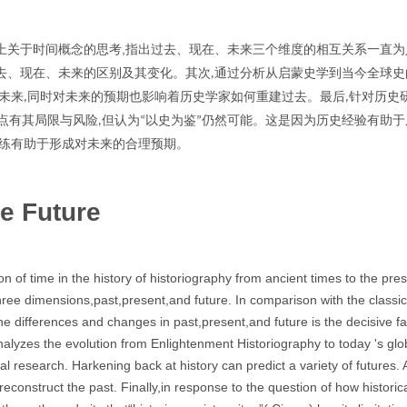
,
上关于时间概念的思考
指出过去、现在、未来三个维度的相互关系一直为
去、现在、未来的区别及其变化。其次
通过分析从启蒙史学到当今全球史
,
未来
同时对未来的预期也影响着历史学家如何重建过去。最后
针对历史
,
,
点有其局限与风险
但认为
以史为鉴
仍然可能。这是因为历史经验有助于
,
“
”
练有助于形成对未来的合理预期。
he Future
tion of time in the history of historiography from ancient times to the pres
three dimensions,past,present,and future. In comparison with the class
he differences and changes in past,present,and future is the decisive fa
analyzes the evolution from Enlightenment Historiography to today 's glo
 research. Harkening back at history can predict a variety of futures. 
 reconstruct the past. Finally,in response to the question of how historic