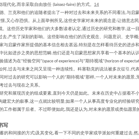
14
动现代化
而非采取自由放任
的方式。
,
(laissez-faire)
德、兰克和他们的追随者提出了一种对过去和未来关系的不同看法
与启
,
憧憬
又心存恐惧。从上面举例所见
这些史学家对未来的观念是
让德意志民
,
,
:
成。这些历史学家和他们的大多数读者认定
通过历史的研究和教学
这一
,
,
过去
产生了深刻的影响。这些影响在他们的历史观念、问题意识、史学概
,
家与启蒙作家所提倡的基本信念相去甚远
特别是在怎样看待历史的进步
,
中比如进步之类的思想范畴
他们还是与启蒙思想家共享着一个基本的认
,
验描述为在
经验空间
与
期待视域
“
”(space of experience)
“
”(horizon of expecta
如何
过去与未来之间又呈现一种连续性。科塞勒克的说法被多次征引
代
,
,
同对过去的研究可以影响一个人的
期待视域
那样
一个人对未来的愿景
“
”
,
,
考过去与现在之关系。
研究和展现历史的组成要素
直到今天仍是如此。未来在历史中占据着不
,
构建宏大的叙事
这一点就比较明显
如果一个人从事高度专业化的经验研
,
;
的工作都属于后者。不过即便如此
我还是认为
对未来的愿景或类似愿景
,
,
书写
蓄的和间接的方式
及其变化
看一下不同的史学家或学派如何重建过去
然
)
,
,