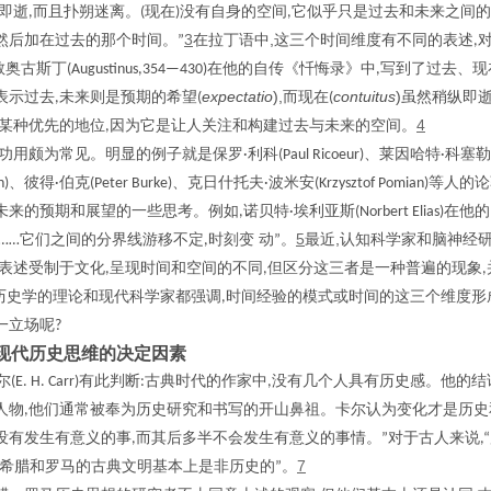
即逝
而且扑朔迷离。
现在
没有自身的空间
它似乎只是过去和未来之间的
,
(
)
,
3
,
然后加在过去的那个时间。
在拉丁语中
这三个时间维度有不同的表述
”
,
教奥古斯丁
在他的自传《忏悔录》中
写到了过去、现
(Augustinus,354—430)
,
expectatio
),
contuitus
)
表示过去
未来则是预期的希望
而现在
虽然稍纵即
,
(
(
4
某种优先的地位
因为它是让人关注和构建过去与未来的空间。
,
功用颇为常见。明显的例子就是保罗
利科
、莱因哈特
科塞勒
·
(Paul Ricoeur)
·
、彼得
伯克
、克日什托夫
波米安
等人的论
n)
·
(Peter Burke)
·
(Krzysztof Pomian)
未来的预期和展望的一些思考。例如
诺贝特
埃利亚斯
在他的
,
·
(Norbert Elias)
5
,
它们之间的分界线游移不定
时刻变 动
。
最近
认知科学家和脑神经
……
,
”
表述受制于文化
呈现时间和空间的不同
但区分这三者是一种普遍的现象
,
,
,
历史学的理论和现代科学家都强调
时间经验的模式或时间的这三个维度形
,
一立场呢
?
现代历史思维的决定因素
尔
有此判断
古典时代的作家中
没有几个人具有历史感。他的结
(E. H. Carr)
:
,
人物
他们通常被奉为历史研究和书写的开山鼻祖。卡尔认为变化才是历史
,
没有发生有意义的事
而其后多半不会发生有意义的事情。
对于古人来说
,
”
,“
7
希腊和罗马的古典文明基本上是非历史的
。
”