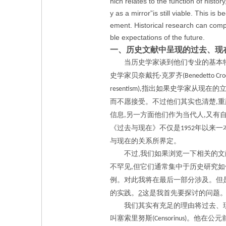
hich relates to the function of histor
y as a mirror”is still viable. This is
ement. Historical research can compar
ble expectations of the future.
一、历史文献中呈现的过去、现
当历史学家谈到他们专业的基本
史学家贝奈戴托
克罗齐
·
(Benedetto Cro
指出如果史学家从现在的
resentism),
而不愿接受。不过他们其实也清楚
重
,
信息
另一方面他们作为当代人
又有
,
,
《过去与现在》不仅是
年以来一
1952
与现在的关系所界定。
,
不过
我们如果浏览一下相关的文
不罕见
但它们通常集中于历史研究如
,
例。对此我将在最后一部分涉及。但
2
的实践。
这是我首先要探讨的问题
我们其实有充足的理由将过去、
叫塞索里努斯
。他在公元
(Censorinus)