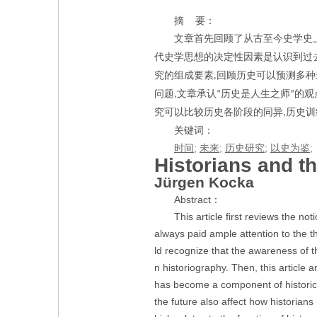
摘
要：
文章首先回顾了从古至今史学史
代史学思想的决定性因素是认识到过
究的组成要素
回顾历史可以预测多种
,
问题
文章承认
历史是人生之师
的观
,
“
”
究可以比较历史各阶段的同异
历史训
,
关键词：
;
;
;
;
时间
未来
历史研究
以史为鉴
Historians and t
Jürgen Kocka
Abstract：
This article first reviews the no
always paid ample attention to the 
ld recognize that the awareness of t
n historiography. Then, this article 
has become a component of historical
the future also affect how historians