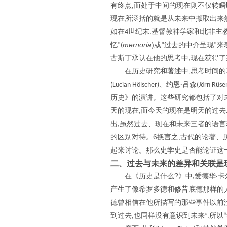
有终点
而处于中间的现在则不仅转瞬
,
现在所涵括的就是从未来中撷取出来
如在
世纪末
基督教神学家和北非主
4
,
mernoria
)
忆
或
过去的中介呈现
来
”(
“
”
古斯丁承认在他的思考中
现在获得了
,
,
在历史研究和著述中
思考时间的
、约恩
吕森
(Lucian Hölscher)
·
(Jörn Rüse
历史》的演讲。这些研究都包括了对
天的现在
而今天的现在是明天的过去
,
出
虽然过去、现在和未来三者的语言
,
6
,
的区别对待。
换言之
古代的论著、
起来讨论。那么史学史是否能论证这
二、过去与未来的差异和关联是
?
在《历史是什么
》中
爱德华
卡
,
·
产生了像希罗多德和修昔底德那样的
德曾相信在他所描写的那些事件以前
到过去
也同样没有意识到未来
所以
,
”,
“