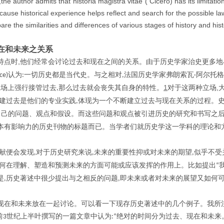
y,the author admits that“historia magistra vitae”( Cicero) has its limitatio
 because historical experience helps reflect and search for the possible la
e the similarities and differences of various stages of history and hist
在和未来之关系
,
特点时
他们经常会讨论过去和现在之间的关系。由于历史学家治史更多地
认为
一切历史都是当代史。与之相对
法国历史学家弗朗索瓦
阿尔托格
ce)
:
,
·
1
,
立场上强行接管过去
那么过去就会丧失其自身的特性。
对于这两种立场
,
建过去是他们的专业实践
体现为一个不断建立过去与现在关系的过程。
,
自己的问题、观点和假设。而这些问题和观点被引进历史的研究和书写之
本有影响力的历史刊物的标题而已。当学者们就历史学这一学科的理论和
献便会发现
对于历史研究来说
未来的重要性抑或对未来的期望
似乎不受
,
,
,
何在理解、塑造和预测未来的方面可能或应该发挥的作用上。比如提出
“
是
历史著述中很少提出与之相反的问题
即未来或者对未来的展望又如何
,
,
。
现在和未来放在一起讨论。可以看一下现存历史著述中的几个例子。我所
前
世纪上半叶撰写的一篇文章中认为
绝对的时间分为过去、现在和未来
3
:“