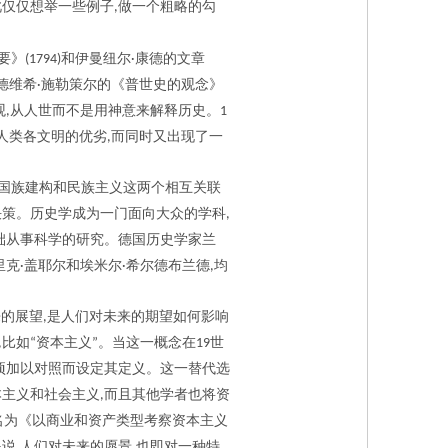
此仅仅想举一些例子
做一个粗略的勾
,
要》
和伊曼纽尔
康德的文章
(1794)
·
德维希
施勒策尔的《普世史的观念》
·
观
从人世而不是用神意来解释历史。
,
1
人类各文明的优劣
而同时又出现了一
,
国族建构和民族主义这两个相互关联
决策。历史学成为一门面向大众的学科
,
础从事科学的研究。德国历史学家兰
里克
盖耶尔和埃米尔
希尔德布兰德
均
·
·
,
来的展望
是人们对未来的期望如何影响
,
比如
资本主义
。当这一概念在
世
,
“
”
19
项加以对照而设定其定义。这一替代选
本主义和社会主义
而且其他学者也将资
,
名为《以商业和资产类型考察资本主义
是说
人们对未来的愿景
也即对一种特
,
,