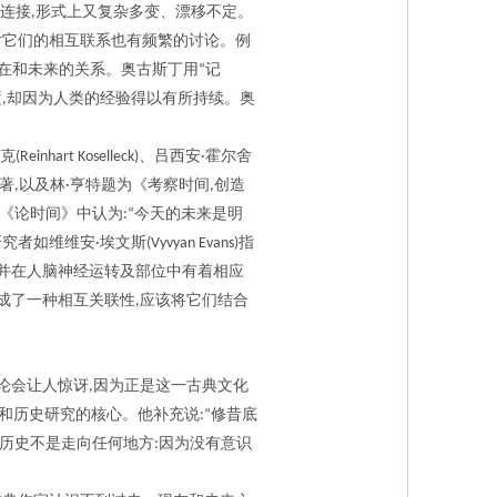
连接
形式上又复杂多变、漂移不定。
,
对它们的相互联系也有频繁的讨论。例
在和未来的关系。奥古斯丁用
记
“
逝
却因为人类的经验得以有所持续。奥
,
克
、吕西安
霍尔舍
(Reinhart Koselleck)
·
著
以及林
亨特题为《考察时间
创造
,
·
,
《论时间》中认为
今天的未来是明
:“
研究者如维维安
埃文斯
指
·
(Vyvyan Evans)
并在人脑神经运转及部位中有着相应
成了一种相互关联性
应该将它们结合
,
论会让人惊讶
因为正是这一古典文化
,
和历史研究的核心。他补充说
修昔底
:“
历史不是走向任何地方
因为没有意识
: