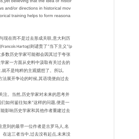
ns,yet believing that the idea of“histor
ws and/or directions in historical mov
orical training helps to form reasona
与现在而不是过去形成关联
意大利历
,
则谴责了
当下主义
(Francois Hartog)
“
”(p
大多数历史学家可能都会因其过于夸张
史学家一方面从史料中汲取有关过去的
后
就不是纯粹的主观臆想了。所以
,
,
方法展开争论的时候
其语境便由过去
,
关注。当然
历史学家对未来的思考并
,
我们如何鉴往知来
这样的问题
便是一
”
,
可能影响历史学家和其他作者重建过去
,
注意到的最早一位作者是古罗马人
名
。在这三者当中
过去没有起点
未来没
,
,