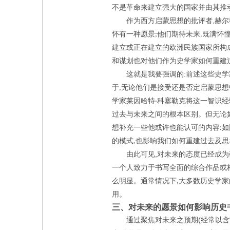
不是革命来建立强大的国家并由其推
,
作为西方启蒙思想的批评者
赫尔
怀有一种愿景
他们期待未来
既满怀
;
,
建立或正在建立的欧洲民族国家所构
和谋划也对他们作为史学家如何重建
:
这就是我要强调的
前述这些史学
于
无论他们是接受还是否定启蒙思想
,
学家莱因哈特
科塞勒克将这一智识经
·
过去与未来之间的根本区别。但无论
想补充一些他或许也能认可的内容
如
:
的模式
也影响我们如何重建过去及思
,
,
由此可见
对未来的态度已经成为
一个人致力于书写全面的综合作品或
么明显。通常情况下
大多数历史学家
,
用。
三、对未来的愿景如何影响历史
(
通过聚焦对未来之预期
经常以含