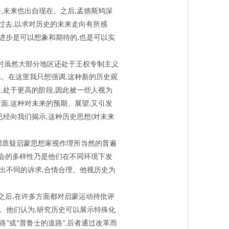
去
未来也出自现在。之后
孟德斯鸠深
,
,
过去
以求对历史的未来走向有所感
,
进步是可以想象和期待的
也是可以实
,
时虽然大部分地区还处于王权专制主义
系。在这里我只想强调
这种新的历史观
,
在
处于更高的阶段
因此被一些人视为
,
,
方面
这种对未来的预期、展望
又引发
,
,
已经向我们揭示
这种历史思想
对未来
,
(
都质疑启蒙思想家视作理所当然的普遍
会的多样性乃是他们在不同环境下发
出不同的诉求
合情合理。他视历史为
,
之后
在许多方面都对启蒙运动持批评
,
。他们认为
研究历史可以展示特殊化
,
路
或
普鲁士的道路
后者通过改革而
”
“
”,