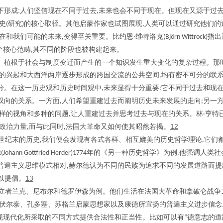
:
下形成
人们坚信现在不同于过去
未来也会不同于现在。但现在又源于过
,
史
研究
的核心取径。其他启蒙作家也试图展现
人类可以通过研究他们的
(
)
,
在和我们可能的未来
变得至关重要。比约恩
维特洛克
指出
,
·
(Björn Wittrock)
个核心范畴
其不同的阶段也被构建起来。
,
、植根于社会与制度变迁而产生的一个知识发生重大变化的复杂过程。那
的兴起和大西洋两岸逐步形成的跨国交流的公共空间
均有密不可分的联
,
分。在这一历史观和历史时间观中
未来显得十分重要
它不同于过去和现
,
:
双向的关系。一方面
人们希望重建过去而阐明历史未来发展的走向
另一
,
;
样的视角和多种的问题
让人重建过去并思考过去与现在的关系。林
亨特
,
·
12
政治力量
而与此同时
法国大革命又如何使其昭然若揭。
,
,
世纪末的历史
我们便会发现有各式各样、相互媲美的历史哲学理论
它们
,
,
德
年的《另一种历史哲学》为例
他强调人类社
(Johann Gottfried Herder)1774
,
普遍主义思维模式相对
赫尔德认为不同的民族为追求不同的发展道路而提
,
13
以提倡。
立者兰克、尼布尔和德罗伊森为例。他们生活在法国大革命和拿破仑战争
伏尔泰、孔多塞、苏格兰启蒙思想家以及康德所宣扬的普遍主义进步信念
现现代化所采取的不同方式提供合法性和正当性。比如可以有
德意志的道
“