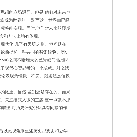
蒙思想的立场迥异。但是
他们对未来也
,
族成为世界的一员
而这一世界由已经
,
目标将能实现。同时
他们对未来的预期
,
念和方法上均有体现。
和现代化
几乎有天壤之别。但问题在
,
识论前提和一种共同的智识经验。历史
之间不断增大的差异或间隔
也即
tions)
,
表了现代心智思考的一个成就。对之我
无论表现为憧憬、不安、疑虑还是信赖
小的比重。当然
差别还是存在的。如果
,
究、关注细致入微的主题
这一点就不那
,
的展望
对历史研究仍然具有间接的作
,
后以此视角来重述历史思想史和史学