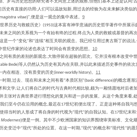
腊、罗马历史思想的研究者不太同意上述的观察
但他们基本上还是认同
,
:
习历史有直接的功用
人们可以温故知新
用过去的经验为在未来解决类似的
:
,
 magistra vitae
)”,
9
便是这一观念的集中表述。
世界历史与救赎历史》
这本富有神学意涵的历史哲学著作中所展示
(1953)
未来之间的关系视为一个有始有终的过程
终点为人类的救赎或基督的再
,
这是一个
变化
和
连续
相互关联的观念。我已经引用过奥古斯丁的说法
“
”
“
”
,
10
中世纪作家的论述也表达了时间会有质变的思想。
之间有质的差别的新观念
大致停留在超验的层次。它并没有根本改变中
,
等人仍然认为历史有其内在关联
并以此来描述历史事件的依次
rable Bede)
,
11
一内在相连、没有质变的历史
。
(inner-worldly history)
,
一时期
过去、现在和未来之间有着
本质区别
的概念逐渐
“
”(basic difference)
术和文学
让人们将自己的时代与古典时代相比较
颇为一厢情愿地对后者
,
,
并主张对古典世界进行理想化的复兴和进一步的发展。从这个角度来看
,
我们至今仍在沿用的概念
最迟在
世纪初便出现了。正是这种将自我与
,
17
使得当时的人形成了将自身的时代视为
现代
的自我认知。在
世纪末和
“
”
17
s Modernes
)
便是一例。其中不少欧洲国家的知识界围绕审美标准、文化
历史变迁中
现代
所处的位置。在这一时期
现代
的概念和
现代性
的愿
“
”
,“
”
“
”