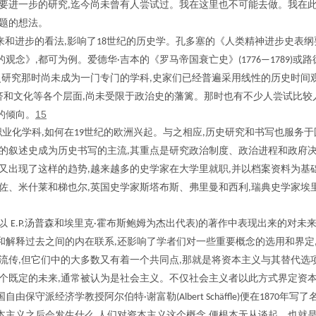
要进一步的研究
迄今尚未曾有人尝试过。我在这里也不可能去做。我在
,
题的想法。
来和进步的看法
影响了
世纪的历史学。孔多塞的《人类精神进步史表纲
,
18
的观念》
都可为例。爱德华
吉本的《罗马帝国衰亡史》
或路
,
·
(1776—1789)
史研究那时尚未成为一门专门的学科
史家们已经普遍采用线性的历史时间
,
济和文化等各个层面
尚未受限于政治史的藩篱。那时也有不少人尝试比较
,
15
的倾向。
职业化学科
如何在
世纪的欧洲兴起。与之相应
历史研究和书写也服务于
,
19
,
的叙述史成为历史书写的主流
其重点是研究政治制度、政治进程和政府
,
又出现了这样的趋势
越来越多的史学家在大学里就职
并以档案资料为基
,
,
佐、米什莱和梯也尔
英国史学家斯塔布斯、弗里曼和西利
瑞典史学家埃
,
,
以
汤普森和埃里克
霍布斯鲍姆为杰出代表
的著作中表现出来的对未
E.P.
·
)
和解释过去之间的内在联系
还影响了学者们对一些重要概念的选用和界定
,
流传
但它们中的大多数又有着一个共同点
那就是将资本主义与其替代选
,
,
个既定的未来
通常被认为是社会主义。不仅社会主义者以此方式界定资
,
国自由保守派经济学教授阿尔伯特
谢富勒
便在
年写了
·
(Albert Schäffle)
1870
本主义之后会发生什么
人们对资本主义这个概念
便根本无从谈起。也就
,
,