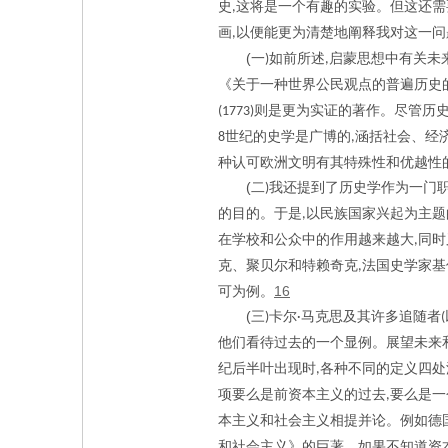
史
这将是一个有趣的实验。但这还需
,
画
以便能更为清楚地阐释我对这一问
,
(
一
如前所述
启蒙思想中有关未
)
,
《关于一种世界公民观点的普遍历史
则是更为实证的著作。尽管历
(1773)
世纪的史学是广博的
涵括社会、经
8
,
种认可欧洲文明有其特殊性和优越性
(
二
我还提到了历史学作为一门
)
的目的。于是
以民族国家兴起为主题
,
在学校和公众中的作用越来越大
同时
,
克、聚贝尔和特赖奇克
法国史学家基
,
16
可为例。
(
三
卡尔
马克思及其许多追随者
)
·
(
他们看待过去的一个显例。展望未来
纪后半叶出现时
各种不同的定义四处
,
项要么是前资本主义的过去
要么是一
,
本主义和社会主义相提并论。例如德
和社会主义》的巨著。如果不知道资