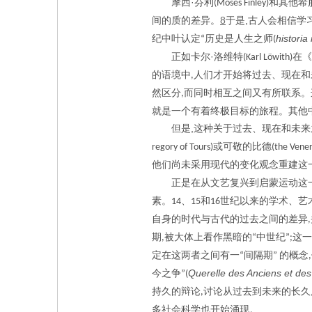
·
摩西
芬利
和其他希
(Moses Finley)
8
,
间的质的差异。
于是
古人会相信学
historia
纪中叶认定
历史是人生之师
“
(
·
正如卡尔
洛维特
在《
(Karl Löwith)
的语境中
人们才开始将过去、现在和
,
然区分
而同时相互之间又有所联系。
,
就是一个有着终极目标的旅程。其他
,
但是
这种关于过去、现在和未来
或可敬的比德
regory of Tours)
(the Vene
他们尚未采用现代的变化观念重建这
正是在从文艺复兴到启蒙运动这
素。
、
和
世纪以来的学术、艺
14
15
16
自身的时代与古代的过去之间的差异
,
期
被大体上看作黑暗的
中世纪
这一
,
“
”;
定在这两者之间有一
间隔期
的概念
“
”
,
Querelle des Anciens et de
今之争
”(
持久的辩论
讨论从过去到未来的长久
,
多社会科学也开始涌现。