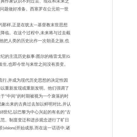
古典作家认识不到过去、现在和未来之
问题做好准备。西塞罗在公元前一世
的那样
正是在犹太
基督教末世思想
,
—
次降临。在这个过程中
未来将与过去截
,
他把人类的历史比作一次朝圣之旅
也
,
世纪的主流历史叙事
图尔的格雷戈里
:
(G
发生
也即今世与来世之间没有质变。
,
流行
并成为现代历史思想的决定性因
,
加以重新发现或重新发明。他们强调了
处于
中间
的时期被视为一个衰落的时
“
”
想象出来的古典过去加以鲜明对比
并认
,
世纪
以巴黎为中心兴起的有名的
古
18
,
“
规范、制度变迁和进步观念进行了旷日
景
开始成形
而在这一话语中
诸
(visions)
,
,