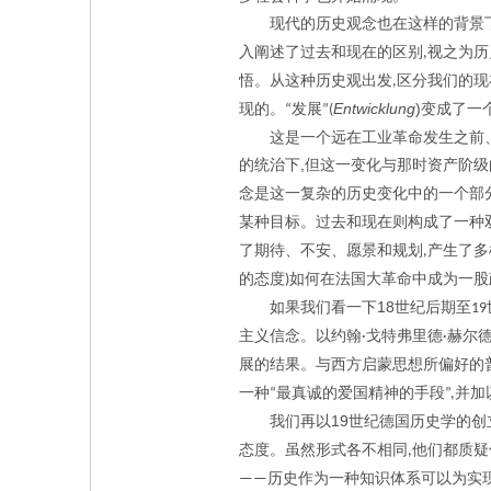
现代的历史观念也在这样的背景
入阐述了过去和现在的区别
视之为历
,
悟。从这种历史观出发
区分我们的现
,
Entwicklung
)
现的。
发展
变成了一
“
”(
这是一个远在工业革命发生之前
,
的统治下
但这一变化与那时资产阶级
念是这一复杂的历史变化中的一个部
某种目标。过去和现在则构成了一种
了期待、不安、愿景和规划
产生了多
,
的态度
如何在法国大革命中成为一股
)
18
如果我们看一下
世纪后期至
19
主义信念。以约翰
戈特弗里德
赫尔
·
·
展的结果。与西方启蒙思想所偏好的
一种
最真诚的爱国精神的手段
并加
“
”,
19
我们再以
世纪德国历史学的创
态度。虽然形式各不相同
他们都质疑
,
历史作为一种知识体系可以为实
——