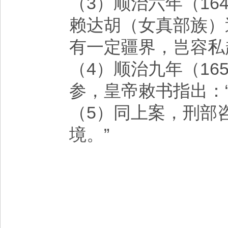
（3）顺治六年（1
赖达胡（女真部族）
有一定疆界，岂容私
（4）顺治九年（16
参，皇帝敕书指出：
（5）同上案，刑部
境。”