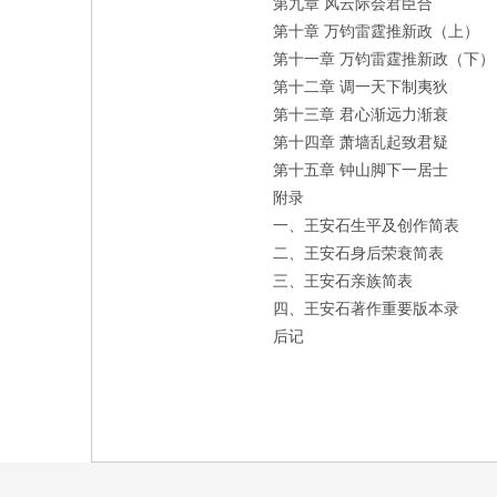
第九章
风云际会君臣合
第十章
万钧雷霆推新政（上）
第十一章
万钧雷霆推新政（下）
第十二章
调一天下制夷狄
第十三章
君心渐远力渐衰
第十四章
萧墙乱起致君疑
第十五章
钟山脚下一居士
附录
一、王安石生平及创作简表
二、王安石身后荣衰简表
三、王安石亲族简表
四、王安石著作重要版本录
后记