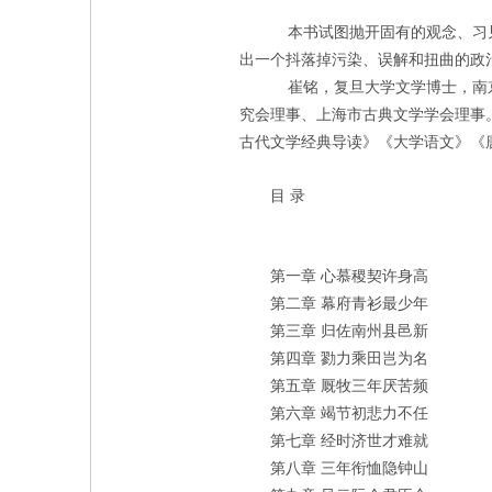
本书试图抛开固有的观念、习见
出一个抖落掉污染、误解和扭曲的政
崔铭，复旦大学文学博士，南京
究会理事、上海市古典文学学会理事
古代文学经典导读》《大学语文》《
目
录
第一章
心慕稷契许身高
第二章
幕府青衫最少年
第三章
归佐南州县邑新
第四章
勠力乘田岂为名
第五章
厩牧三年厌苦频
第六章
竭节初悲力不任
第七章
经时济世才难就
第八章
三年衔恤隐钟山