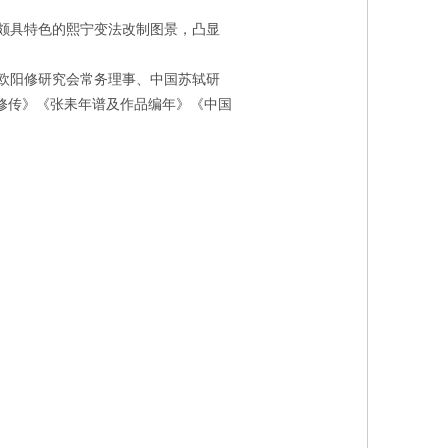
颇具特色的熙宁变法改制图景，凸显
欧阳修研究会常务理事、中国苏轼研
修传》《张耒年谱及作品编年》《中国